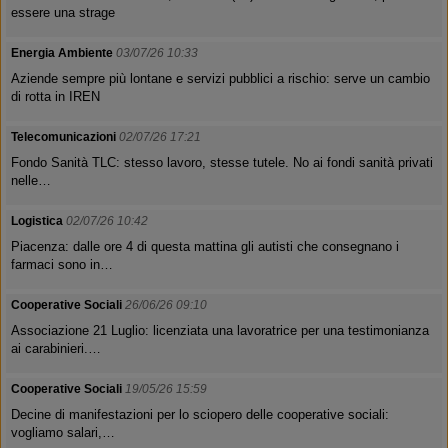
essere una strage
Energia Ambiente
03/07/26 10:33
Aziende sempre più lontane e servizi pubblici a rischio: serve un cambio
di rotta in IREN
Telecomunicazioni
02/07/26 17:21
Fondo Sanità TLC: stesso lavoro, stesse tutele. No ai fondi sanità privati
nelle…
Logistica
02/07/26 10:42
Piacenza: dalle ore 4 di questa mattina gli autisti che consegnano i
farmaci sono in…
Cooperative Sociali
26/06/26 09:10
Associazione 21 Luglio: licenziata una lavoratrice per una testimonianza
ai carabinieri.…
Cooperative Sociali
19/05/26 15:59
Decine di manifestazioni per lo sciopero delle cooperative sociali:
vogliamo salari,…