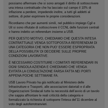
possiamo affermare che si sono arrogati il diritto di sottoscrivere
una intesa contrattuale che ha lasciato sul campo il 10% di
inflazione a perdere, impedendo inoltre, a tutti gli addetti al
settore, di poter esprimere le proprie considerazioni.
Ricordiamo che per aumenti simili, nel pubblico impiego Cgil e
Uil si sono rifiutate di sottoscrivere il CCNL delle funzioni centrali
e hanno indetto un referendum insieme a USB.
PER QUESTO MOTIVO, CHIEDIAMO CHE QUESTA INTESA
CONTRATTUALE VENGA SOTTOPOSTA A REFERENDUM DI
UNA CATEGORIA CHE NON PUO’ ESSERE ESPROPRIATA
DELLA POSSIBILITA' DI DECIDERE SULLE PROPRIE
CONDIZIONI LAVORATIVE.
È NECESSARIO COSTITUIRE I COMITATI REFERENDARI IN
OGNI SINGOLA AZIENDA E CHIEDIAMO CHE VENGA
EVITATA LA CONSULTAZIONE FARSA FATTA NEI PORTI
APPENA POCHE SETTIMANE FA.
USB Lavoro Privato ha già notificato al Ministero delle
Infrastrutture e Trasporti, alle associazioni datoriali e d alle
Organizzazioni Sindacali tutte la necessità dell’avvio di un tavolo
che sappia affrontare le reali criticità della categoria e
formalizzato la richiesta di sottoporre l'intesa del’11 dicembre al
voto degli autoferrotranvieri.