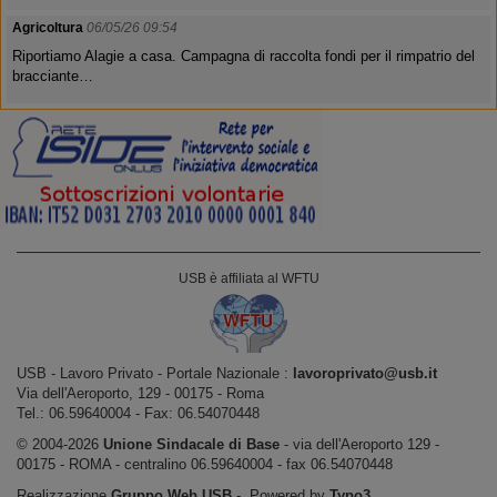
Agricoltura
06/05/26 09:54
Riportiamo Alagie a casa. Campagna di raccolta fondi per il rimpatrio del
bracciante…
USB è affiliata al WFTU
USB ‐ Lavoro Privato - Portale Nazionale :
lavoroprivato@usb.it
Via dell'Aeroporto, 129 ‐ 00175 ‐ Roma
Tel.: 06.59640004 ‐ Fax: 06.54070448
© 2004-2026
Unione Sindacale di Base
‐ via dell'Aeroporto 129 -
00175 - ROMA - centralino 06.59640004 - fax 06.54070448
Realizzazione
Gruppo Web USB
‐ Powered by
Typo3