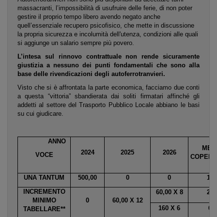
massacranti, l’impossibilità di usufruire delle ferie, di non poter
gestire il proprio tempo libero avendo negato anche
quell’essenziale recupero psicofisico, che mette in discussione
la propria sicurezza e incolumità dell'utenza, condizioni alle quali
si aggiunge un salario sempre più povero.
L’intesa sul rinnovo contrattuale non rende sicuramente
giustizia a nessuno dei punti fondamentali che sono alla
base delle rivendicazioni degli autoferrotranvieri.
Visto che si è affrontata la parte economica, facciamo due conti
a questa “vittoria” sbandierata dai soliti firmatari affinché gli
addetti al settore del Trasporto Pubblico Locale abbiano le basi
su cui giudicare.
ANNO
MES
2024
2025
2026
VOCE
COPERT
UNA TANTUM
500,00
0
0
14
INCREMENTO
60,00 X 8
20
MINIMO
0
60,00 X 12
160 X 6
6
TABELLARE**