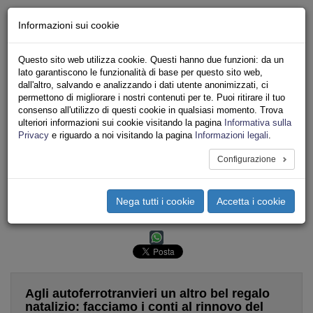
Chi siamo - Statuto
Informazioni sui cookie
Le nostre sedi
Servizi
Questo sito web utilizza cookie. Questi hanno due funzioni: da un
Iscriviti
lato garantiscono le funzionalità di base per questo sito web,
Ricerca
dall'altro, salvando e analizzando i dati utente anonimizzati, ci
Area Stampa
permettono di migliorare i nostri contenuti per te. Puoi ritirare il tuo
consenso all'utilizzo di questi cookie in qualsiasi momento. Trova
Privacy
ulteriori informazioni sui cookie visitando la pagina
Informativa sulla
LAVORO PRIVATO
Privacy
e riguardo a noi visitando la pagina
Informazioni legali
.
PORTALE NAZIONALE
Configurazione
Toggle
navigation
Nega tutti i cookie
Accetta i cookie
Stampa
Email
Pdf
Agli autoferrotranvieri un altro bel regalo
natalizio: facciamo i conti al rinnovo del